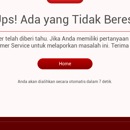
ps! Ada yang Tidak Bere
telah diberi tahu. Jika Anda memiliki pertanyaan l
mer Service untuk melaporkan masalah ini. Terima 
Home
Anda akan dialihkan secara otomatis dalam 7 detik.